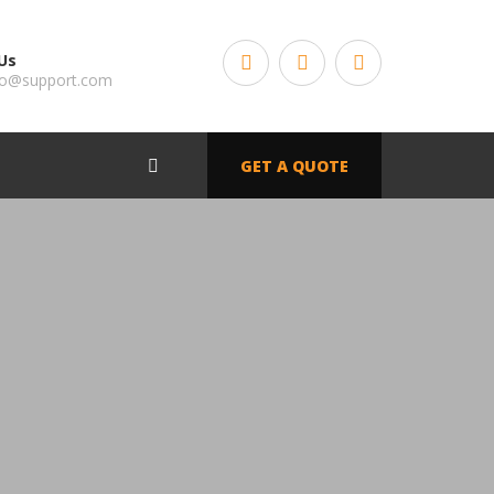
Us
o@support.com
GET A QUOTE