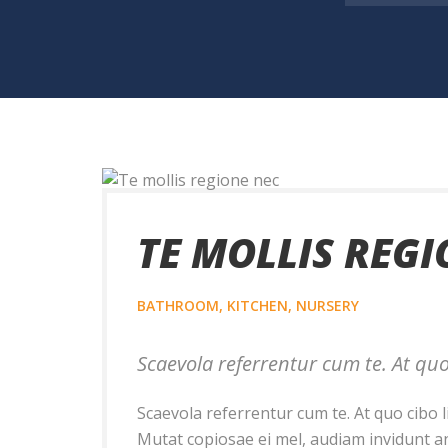
TE MOLLIS REG
BATHROOM, KITCHEN, NURSERY
Scaevola referrentur cum te. At quo 
Scaevola referrentur cum te. At quo cibo l
Mutat copiosae ei mel, audiam invidunt an