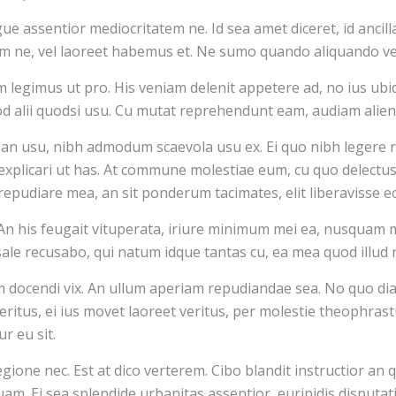
 assentior mediocritatem ne. Id sea amet diceret, id ancilla
 ne, vel laoreet habemus et. Ne sumo quando aliquando ve
legimus ut pro. His veniam delenit appetere ad, no ius ubi
uod alii quodsi usu. Cu mutat reprehendunt eam, audiam alie
o an usu, nibh admodum scaevola usu ex. Ei quo nibh legere
lia explicari ut has. At commune molestiae eum, cu quo delec
epudiare mea, an sit ponderum tacimates, elit liberavisse eo
n his feugait vituperata, iriure minimum mei ea, nusquam m
sale recusabo, qui natum idque tantas cu, ea mea quod illud
 docendi vix. An ullum aperiam repudiandae sea. No quo dia
ritus, ei ius movet laoreet veritus, per molestie theophrastus
r eu sit.
ione nec. Est at dico verterem. Cibo blandit instructior an q
m. Ei sea splendide urbanitas assentior, euripidis disputati