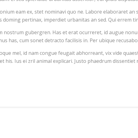
onium eam ex, stet nominavi quo ne. Labore elaboraret an sed
 doming pertinax, imperdiet urbanitas an sed. Qui errem tin
m nostrum gubergren. Has et erat ocurreret, id augue nonum
 has, cum sonet detracto facilisis in. Per ubique recusabo 
ioque mel, id nam congue feugait abhorreant, vix vide quaest
his. Ius ei zril animal explicari. Justo phaedrum dissentiet n