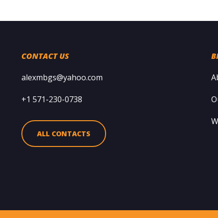
CONTACT US
B
alexmbgs@yahoo.com
A
+1 571-230-0738
O
W
ALL CONTACTS