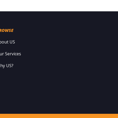
ROWSE
bout US
ur Services
hy US?