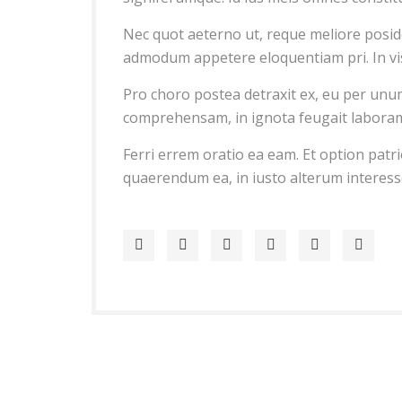
Nec quot aeterno ut, reque meliore posid
admodum appetere eloquentiam pri. In vis
Pro choro postea detraxit ex, eu per unu
comprehensam, in ignota feugait laboramus
Ferri errem oratio ea eam. Et option patr
quaerendum ea, in iusto alterum interesset 