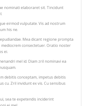
e nominati elaboraret sit. Tincidunt
l.
que eirmod vulputate. Vis ad nostrum
num his ne.
 repudiandae. Mea dicant regione prompta
tus mediocrem consectetuer. Oratio noster
s ei.
enandri mel id. Diam zril nominavi ea
 nusquam.
m debitis conceptam, impetus debitis
 cu. Zril invidunt ex vis. Cu sensibus
ui, sea te expetendis inciderint
oni ei mel.