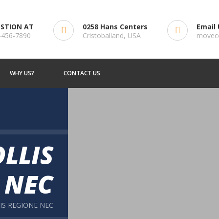
STION AT
0258 Hans Centers
Email 
-456-7890
Cristoballand, USA
movec
WHY US?
CONTACT US
LLIS
 NEC
IS REGIONE NEC