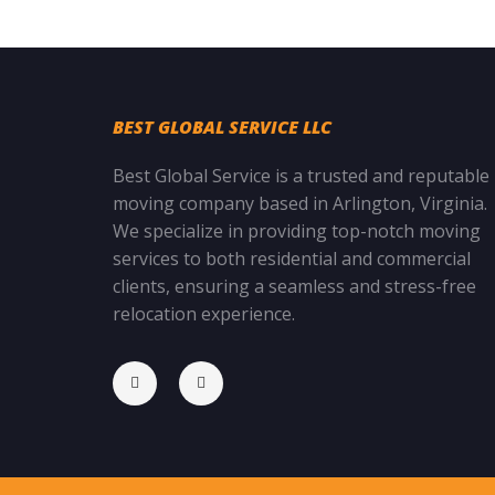
BEST GLOBAL SERVICE LLC
Best Global Service is a trusted and reputable
moving company based in Arlington, Virginia.
We specialize in providing top-notch moving
services to both residential and commercial
clients, ensuring a seamless and stress-free
relocation experience.